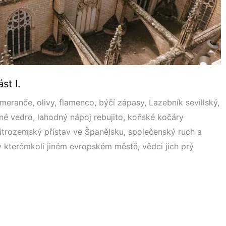
st I.
eranče, olivy, flamenco, býčí zápasy, Lazebník sevillský,
né vedro, lahodný nápoj rebujito, koňské kočáry
itrozemský přístav ve Španělsku, společenský ruch a
v kterémkoli jiném evropském městě, vědci jich prý