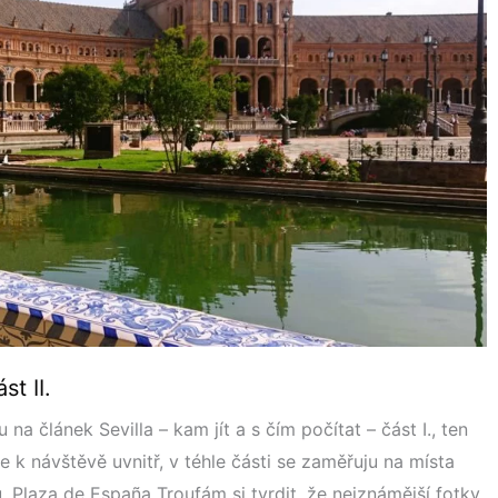
st II.
a článek Sevilla – kam jít a s čím počítat – část I., ten
e k návštěvě uvnitř, v téhle části se zaměřuju na místa
. Plaza de España Troufám si tvrdit, že nejznámější fotky