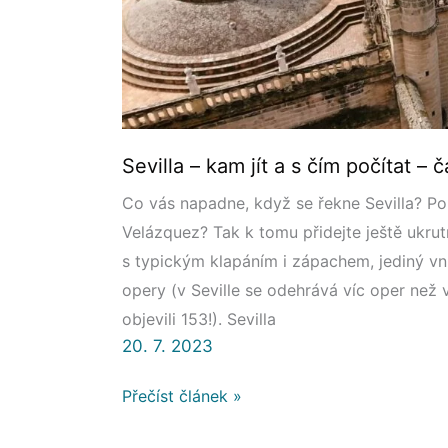
I.
Sevilla – kam jít a s čím počítat – čá
Co vás napadne, když se řekne Sevilla? Pom
Velázquez? Tak k tomu přidejte ještě ukrut
s typickým klapáním i zápachem, jediný vn
opery (v Seville se odehrává víc oper než 
objevili 153!). Sevilla
20. 7. 2023
Přečíst článek »