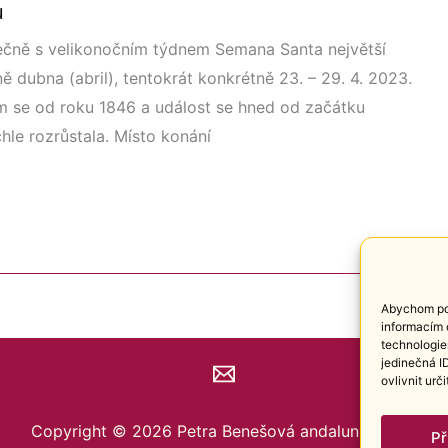
u
polečně s velikonočním týdnem Semana Santa největší
ně dubna (abril), tentokrát konkrétně 23. – 29. 4. 2023.
m se od roku 1846 a událost se hned od začátku
hle rozrůstala. Místo konání
Abychom pos
informacím 
technologie
jedinečná I
ovlivnit urč
Copyright © 2026 Petra Benešová andalunica.com
Př