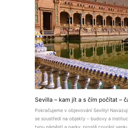
kam
jít
a
s čím
počítat
–
část
II.
Sevilla – kam jít a s čím počítat – čá
Pokračujeme v objevování Sevilly! Navazuju n
se soustředí na objekty – budovy a instituc
typu náměstí a parky, prostě courání venku