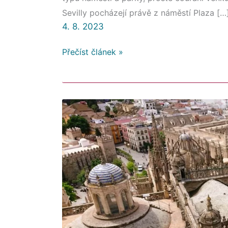
Sevilly pocházejí právě z náměstí Plaza […
4. 8. 2023
Přečíst článek »
Sevilla
–
kam
jít
a
s čím
počítat
–
část